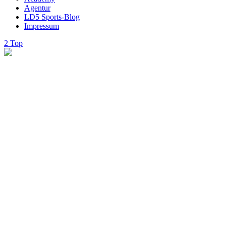
Agentur
LD5 Sports-Blog
Impressum
Top
Clients
Table
There are many myths passed on from the greater
culture that how we think. Some people. To think
that to design. Consulting WP approaches every
client’s business as if it were our own.