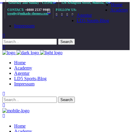
Saturday and Sunday - CLOSED
126 Arlington Street, Mineola, NY
Home
Academy
CONTACT:
+0800 2537 9901
FOLLOW US:
trophy@mikado-themes.com
Agentur
LD5 Sports-Blog
Impressum
Home
Academy
Agentur
LD5 Sports-Blog
Impressum
Home
Academy