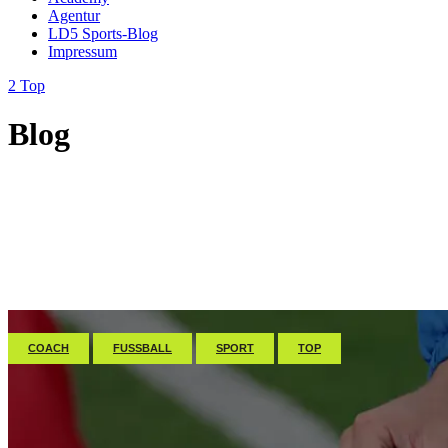
Agentur
LD5 Sports-Blog
Impressum
Top
Blog
COACH
FUSSBALL
SPORT
TOP