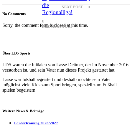
die
NEXT POST
Regionalliga!
No Comments
Sorry, the comment form is closed at this time.
PREVIOUS POST
Über LD5 Sports
LD5 waren die Initialen von Lasse Dettmer, der im November 2016
verstorben ist, und sein Vater nun dieses Projekt gestartet hat.
Lasse war fußballbegeistert und deshalb möchte sein Vater
möglichst viele Kids zum Sport bringen, speziell zum Fußball
spielen begeistern.
Weitere News & Beiträge
Fördertraining 2026/2027