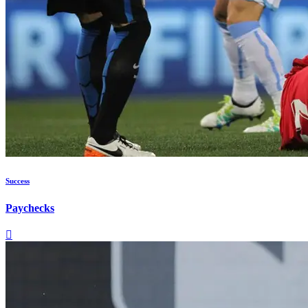
Success
Paychecks